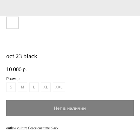
ocf'23 black
10 000
р.
Размер
S
M
L
XL
XXL
Нет в наличии
outlaw culture fleece costume black