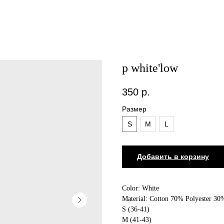
p white'low
350
р.
Размер
S
M
L
Добавить в корзину
Color: White
Material: Cotton 70% Polyester 30
S (36-41)
M (41-43)