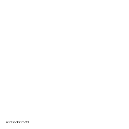
setofsocks'low#1