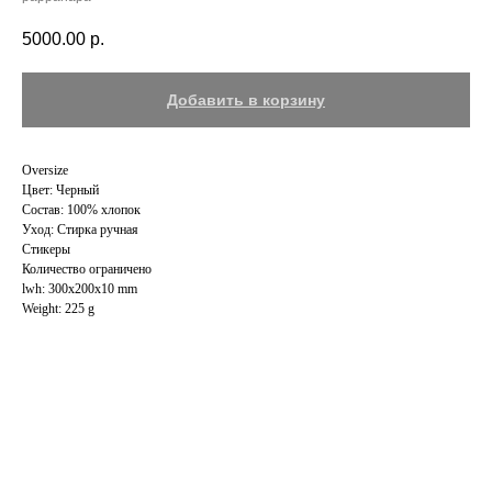
5000.00
р.
Добавить в корзину
Oversize
Цвет: Черный
Состав: 100% хлопок
Уход: Cтирка ручная
Стикеры
Количество ограничено
lwh: 300x200x10 mm
Weight: 225 g