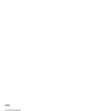
tony
pappahapa