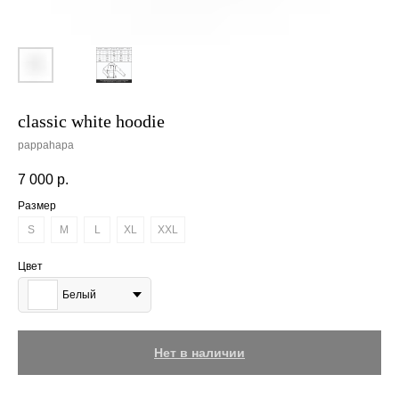
classic white hoodie
pappahapa
7 000
р.
Размер
S
M
L
XL
XXL
Цвет
Белый
Нет в наличии