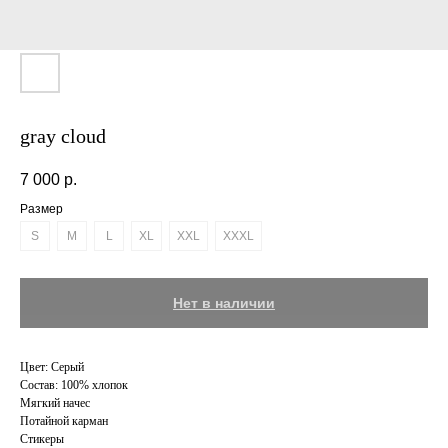
gray cloud
7 000
р.
Размер
S
M
L
XL
XXL
XXXL
Нет в наличии
Цвет: Серый
Состав: 100% хлопок
Мягкий начес
Потайной карман
Стикеры