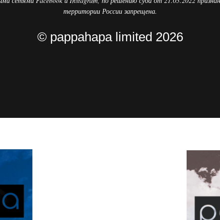
ыми сетями Facebook и Instagram, по решению суда от 21.03.2022 призна
территории России запрещена.
© pappahapa limited 2026