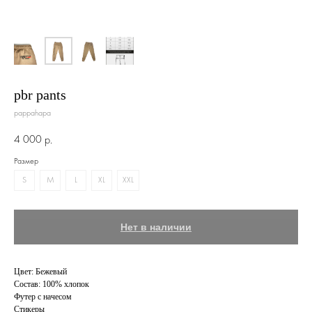
pbr pants
pappahapa
4 000
р.
Размер
S
M
L
XL
XXL
Нет в наличии
Цвет: Бежевый
Состав: 100% хлопок
Футер с начесом
Стикеры