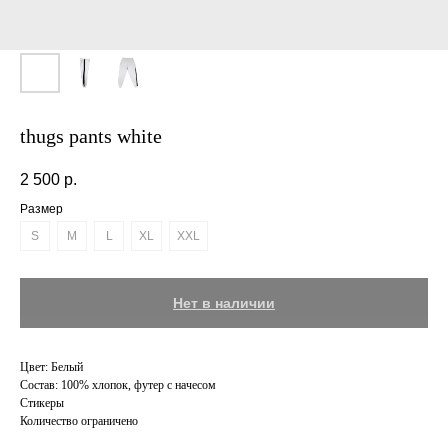
thugs pants white
2 500
р.
Размер
S
M
L
XL
XXL
Нет в наличии
Цвет: Белый
Состав: 100% хлопок, футер с начесом
Стикеры
Количество ограничено