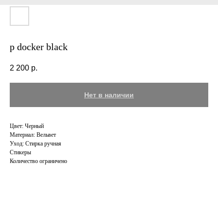
p docker black
2 200
р.
Нет в наличии
Цвет: Черный
Материал: Вельвет
Уход: Cтирка ручная
Стикеры
Количество ограничено