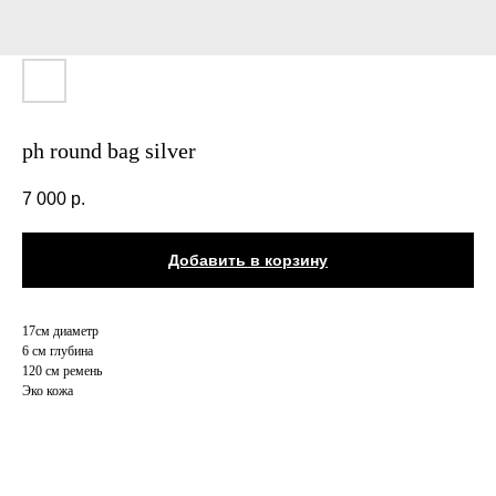
ph round bag silver
7 000
р.
Добавить в корзину
17см диаметр
6 см глубина
120 см ремень
Эко кожа